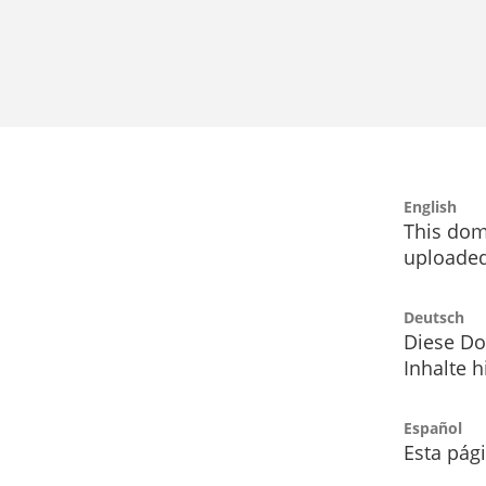
English
This dom
uploaded
Deutsch
Diese Do
Inhalte h
Español
Esta pág