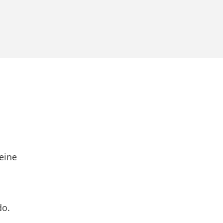
eine
do.